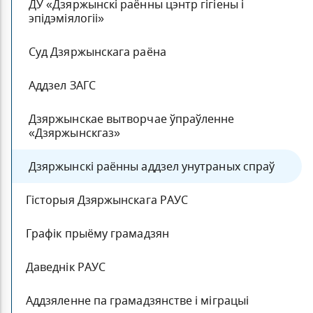
ДУ «Дзяржынскі раённы цэнтр гігіены і
эпідэміялогіі»
Суд Дзяржынскага раёна
Аддзел ЗАГС
Дзяржынскае вытворчае ўпраўленне
«Дзяржынскгаз»
Дзяржынскі раённы аддзел унутраных спраў
Гісторыя Дзяржынскага РАУС
Графік прыёму грамадзян
Даведнік РАУС
Аддзяленне па грамадзянстве і міграцыі