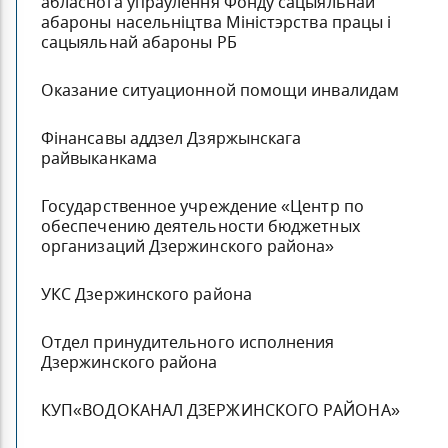
абласнога ўпраўлення Фонду сацыяльнай
абароны насельніцтва Міністэрства працы і
сацыяльнай абароны РБ
Оказание ситуационной помощи инвалидам
Фінансавы аддзел Дзяржынскага
райвыканкама
Государственное учреждение «Центр по
обеспечению деятельности бюджетных
организаций Дзержинского района»
УКС Дзержинского района
Отдел принудительного исполнения
Дзержинского района
КУП«ВОДОКАНАЛ ДЗЕРЖИНСКОГО РАЙОНА»