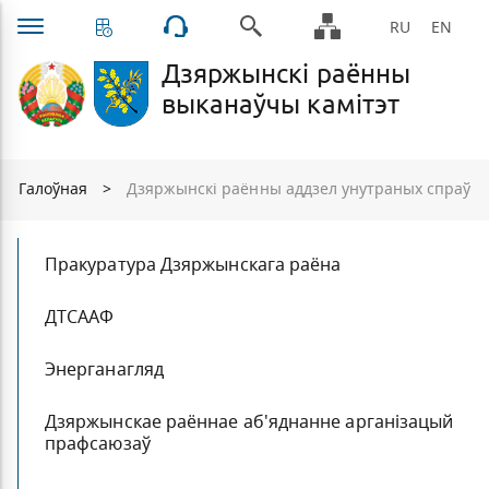
RU
EN
Дзяржынскі раённы
выканаўчы камітэт
Галоўная
>
Дзяржынскі раённы аддзел унутраных спраў
Пракуратура Дзяржынскага раёна
ДТСААФ
Энерганагляд
Дзяржынскае раённае аб'яднанне арганізацый
прафсаюзаў