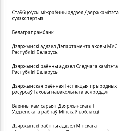
Стаўбцоўскі міжраённы аддзел Дзяржкамітэта
судэкспертыз
Белаграпрамбанк
Дзяржынскі аддзел Дэпартамента аховы МУС
Рэспублікі Беларусь
Дзяржынскі раённы аддзел Следчага камітэта
Рэспублікі Беларусь
Дзяржынская раённая інспекцыя прыродных
рэсурсаў і аховы навакольнага асяроддзя
Ваенны камісарыят Дзяржынскага і
Уздзенскага раёнаў Мінскай вобласці
Дзяржынскі раённы аддзел Мінскага