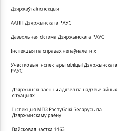
Дзяржаўтаінспекцыя
ААПП Дзяржынскага РАУС
Дазвольная сістэма Дзяржынскага РАУС
Інспекцыя па справах непаўналетніх
Участковыя інспектары міліцыі Дзяржынскага
РАУС
Дзяржынскі раённы аддзел па надзвычайных
сітуацыях
Інспекцыя МПЗ Рэспублікі Беларусь па
Дзяржынскаму раёну
Вайсковая частка 1463